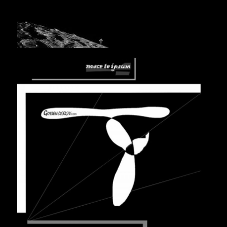
_- DESIGNartWORKS -_